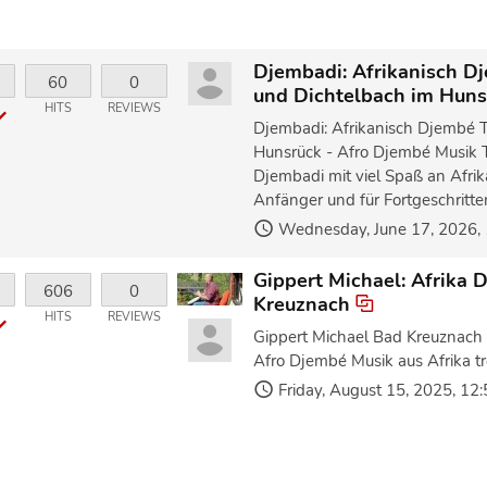
Djembadi: Afrikanisch D
60
0
und Dichtelbach im Hun
HITS
REVIEWS
Djembadi: Afrikanisch Djembé 
Hunsrück - Afro Djembé Musik 
Djembadi mit viel Spaß an Afrik
Anfänger und für Fortgeschritte
Wednesday, June 17, 2026, 
Gippert Michael: Afrika
606
0
Kreuznach
HITS
REVIEWS
Gippert Michael Bad Kreuznach 
Afro Djembé Musik aus Afrika t
Friday, August 15, 2025, 12