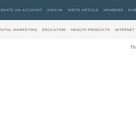
CREATE AN ACCOUNT
SIGN IN
WRITE ARTICLE
MEMBERS
SUB
IGITAL MARKETING
EDUCATION
HEALTH PRODUCTS
INTERNET
Th